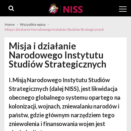
Skip
Skip
to
to
navigation
content
Home
Wszystkie wpisy
Misja i działanie Narodowego Instytutu Studiów Strategicznych
Misja i działanie
Narodowego Instytutu
Studiów Strategicznych
I. Misją Narodowego Instytutu Studiów
Strategicznych (dalej NISS), jest likwidacja
obecnego globalnego systemu opartego na
kolonizacji, wojnach, zniewalaniu narodów i
państw, gdzie głównym narzędziem tego
zniewolenia i finansowania wojen jest