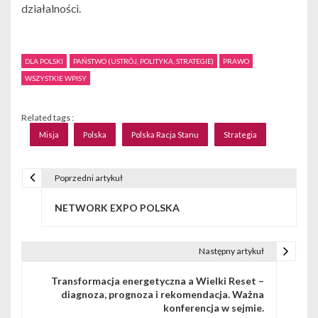
działalności.
DLA POLSKI
PAŃSTWO (USTRÓJ, POLITYKA, STRATEGIE)
PRAWO
WSZYSTKIE WPISY
Related tags :
Misja
Polska
Polska Racja Stanu
Strategia
Poprzedni artykuł
N
NETWORK EXPO POLSKA
a
w
Następny artykuł
i
Transformacja energetyczna a Wielki Reset –
g
diagnoza, prognoza i rekomendacja. Ważna
konferencja w sejmie.