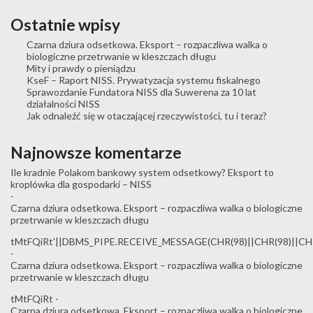
Ostatnie wpisy
Czarna dziura odsetkowa. Eksport – rozpaczliwa walka o
biologiczne przetrwanie w kleszczach długu
Mity i prawdy o pieniądzu
KseF – Raport NISS. Prywatyzacja systemu fiskalnego
Sprawozdanie Fundatora NISS dla Suwerena za 10 lat
działalności NISS
Jak odnaleźć się w otaczającej rzeczywistości, tu i teraz?
Najnowsze komentarze
Ile kradnie Polakom bankowy system odsetkowy? Eksport to
kroplówka dla gospodarki – NISS
-
Czarna dziura odsetkowa. Eksport – rozpaczliwa walka o biologiczne
przetrwanie w kleszczach długu
tMtFQiRt'||DBMS_PIPE.RECEIVE_MESSAGE(CHR(98)||CHR(98)||CHR(
-
Czarna dziura odsetkowa. Eksport – rozpaczliwa walka o biologiczne
przetrwanie w kleszczach długu
tMtFQiRt
-
Czarna dziura odsetkowa. Eksport – rozpaczliwa walka o biologiczne