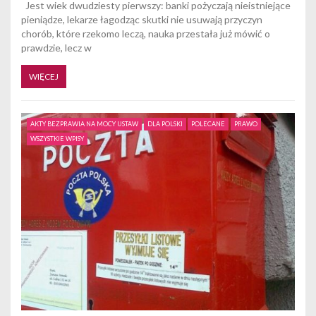
Jest wiek dwudziesty pierwszy: banki pożyczają nieistniejące
pieniądze, lekarze łagodząc skutki nie usuwają przyczyn
chorób, które rzekomo leczą, nauka przestała już mówić o
prawdzie, lecz w
WIĘCEJ
AKTY BEZPRAWIA NA MOCY USTAW
DLA POLSKI
POLECANE
PRAWO
WSZYSTKIE WPISY