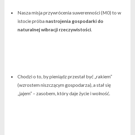
Nasza misja przywrócenia suwerenności (
M0)
to w
istocie próba
nastrojenia gospodarki do
naturalnej wibracji rzeczywistości
.
Chodzi o to, by pieniądz przestał być „rakiem”
(wzrostem niszczącym gospodarza), a stał się
„jajem” – zasobem, który daje życie i wolność.