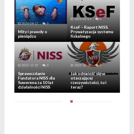
2026-02-03
0
2026-04-17
0
KseF – Raport NISS.
Mity i prawdy o
Prywatyzacja systemu
pieniądzu
fiskalnego
2025-12-25
0
2025-10-30
0
Sprawozdanie
Jak odnaleźć się w
Fundatora NISS dla
otaczającej
Suwerena za 10 lat
rzeczywistości, tu i
działalności NISS
teraz?