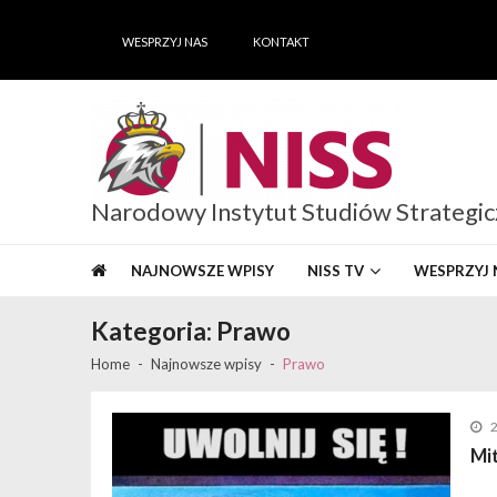
Skip
Skip
to
to
WESPRZYJ NAS
KONTAKT
navigation
content
Narodowy Instytut Studiów Strategi
NAJNOWSZE WPISY
NISS TV
WESPRZYJ 
Kategoria:
Prawo
Home
Najnowsze wpisy
Prawo
Mit