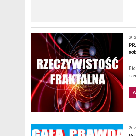
PR
sob
Bio
rze
W
Pr