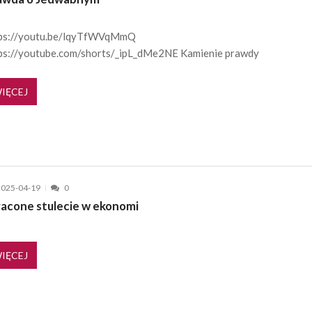
ps://youtu.be/lqyTfWVqMmQ
ps://youtube.com/shorts/_ipL_dMe2NE Kamienie prawdy
IĘCEJ
2025-04-19
0
racone stulecie w ekonomi
IĘCEJ