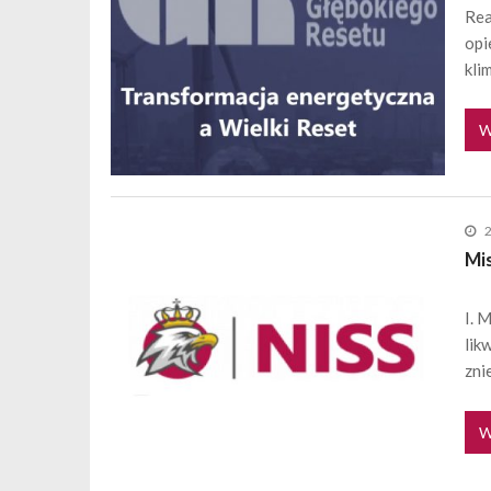
Rea
opi
kli
W
Mi
I. 
lik
zni
W