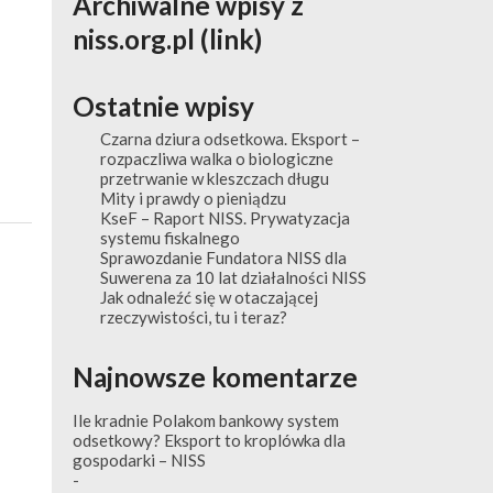
Archiwalne wpisy z
niss.org.pl (link)
Ostatnie wpisy
Czarna dziura odsetkowa. Eksport –
rozpaczliwa walka o biologiczne
przetrwanie w kleszczach długu
Mity i prawdy o pieniądzu
KseF – Raport NISS. Prywatyzacja
systemu fiskalnego
Sprawozdanie Fundatora NISS dla
Suwerena za 10 lat działalności NISS
Jak odnaleźć się w otaczającej
rzeczywistości, tu i teraz?
Najnowsze komentarze
Ile kradnie Polakom bankowy system
odsetkowy? Eksport to kroplówka dla
gospodarki – NISS
-