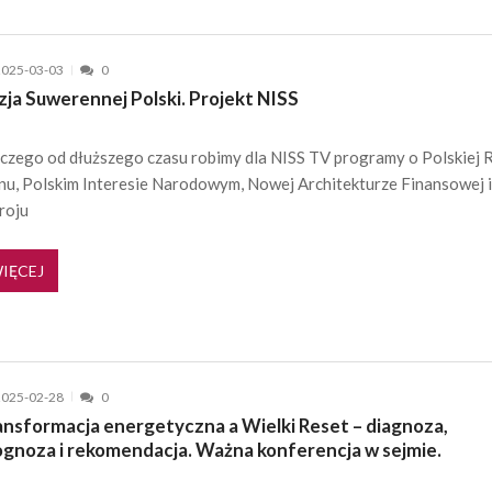
2025-03-03
0
zja Suwerennej Polski. Projekt NISS
czego od dłuższego czasu robimy dla NISS TV programy o Polskiej R
nu, Polskim Interesie Narodowym, Nowej Architekturze Finansowej 
roju
IĘCEJ
2025-02-28
0
ansformacja energetyczna a Wielki Reset – diagnoza,
ognoza i rekomendacja. Ważna konferencja w sejmie.