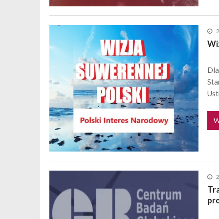
Wi
Dla
Sta
Ust
W
Tr
pr