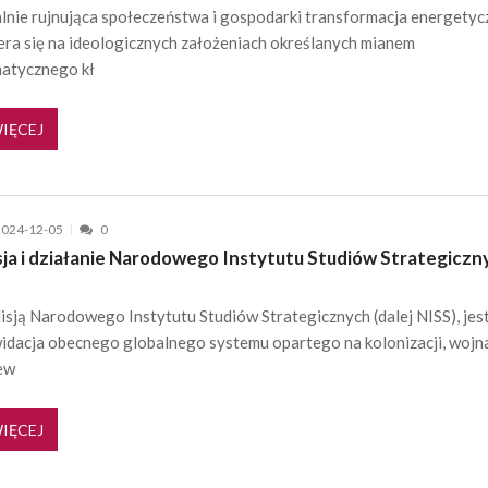
lnie rujnująca społeczeństwa i gospodarki transformacja energetyc
era się na ideologicznych założeniach określanych mianem
matycznego kł
IĘCEJ
2024-12-05
0
sja i działanie Narodowego Instytutu Studiów Strategiczn
Misją Narodowego Instytutu Studiów Strategicznych (dalej NISS), jes
widacja obecnego globalnego systemu opartego na kolonizacji, wojn
ew
IĘCEJ