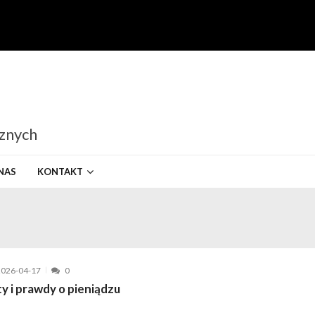
cznych
NAS
KONTAKT
2026-04-17
0
y i prawdy o pieniądzu