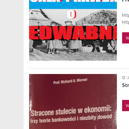
htt
htt
W
St
W