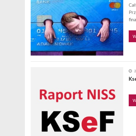
Cał
Prz
fin
W
Ks
W