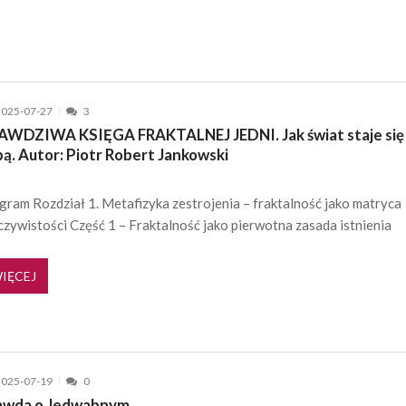
2025-07-27
3
AWDZIWA KSIĘGA FRAKTALNEJ JEDNI. Jak świat staje się
ą. Autor: Piotr Robert Jankowski
gram Rozdział 1. Metafizyka zestrojenia – fraktalność jako matryca
czywistości Część 1 – Fraktalność jako pierwotna zasada istnienia
IĘCEJ
2025-07-19
0
awda o Jedwabnym