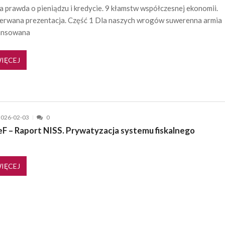
a prawda o pieniądzu i kredycie. 9 kłamstw współczesnej ekonomii.
erwana prezentacja. Część 1 Dla naszych wrogów suwerenna armia
ansowana
IĘCEJ
2026-02-03
0
eF – Raport NISS. Prywatyzacja systemu fiskalnego
IĘCEJ