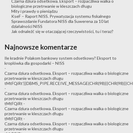
Czarna dziura odsetkowa. Eksport – rozpaczliwa walka o
biologiczne przetrwanie w kleszczach długu
Mity i prawdy o pieniądzu
KseF – Raport NISS. Prywatyzacja systemu fiskalnego
Sprawozdanie Fundatora NISS dla Suwerena za 10 lat
działalności NISS
Jak odnaleźć się w otaczającej rzeczywistości, tu i teraz?
Najnowsze komentarze
Ile kradnie Polakom bankowy system odsetkowy? Eksport to
kroplówka dla gospodarki – NISS
-
Czarna dziura odsetkowa. Eksport – rozpaczliwa walka o biologiczne
przetrwanie w kleszczach długu
tMtFQiRt'||DBMS_PIPE.RECEIVE_MESSAGE(CHR(98)||CHR(98)||CHR(
-
Czarna dziura odsetkowa. Eksport – rozpaczliwa walka o biologiczne
przetrwanie w kleszczach długu
tMtFQiRt
-
Czarna dziura odsetkowa. Eksport – rozpaczliwa walka o biologiczne
przetrwanie w kleszczach długu
tMtFQiRt
-
Czarna dziura odsetkowa. Eksport – rozpaczliwa walka o biologiczne
przetrwanie w kleszczach długu