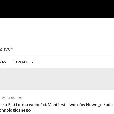
cznych
NAS
KONTAKT
2025-05-05
0
lska Platforma wolności. Manifest Twórców Nowego Ładu
chnologicznego