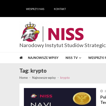
Skip
Skip
to
to
WESPRZYJ NAS
KONTAKT
navigation
content
Narodowy Instytut Studiów Strategi
NAJNOWSZE WPISY
NISS TV
WESPRZYJ 
Tag:
krypto
Home
Najnowsze wpisy
krypto
Po
Te