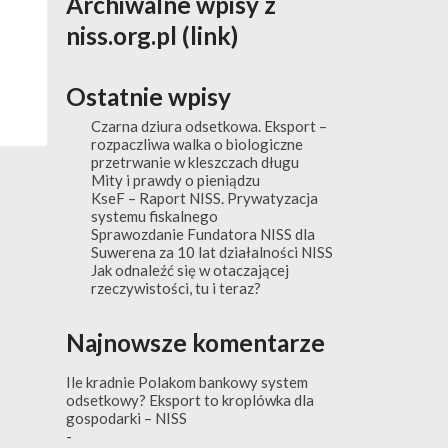
Archiwalne wpisy z
niss.org.pl (link)
Ostatnie wpisy
Czarna dziura odsetkowa. Eksport –
rozpaczliwa walka o biologiczne
przetrwanie w kleszczach długu
Mity i prawdy o pieniądzu
KseF – Raport NISS. Prywatyzacja
systemu fiskalnego
Sprawozdanie Fundatora NISS dla
Suwerena za 10 lat działalności NISS
Jak odnaleźć się w otaczającej
rzeczywistości, tu i teraz?
Najnowsze komentarze
Ile kradnie Polakom bankowy system
odsetkowy? Eksport to kroplówka dla
gospodarki – NISS
-